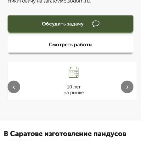
Никитовичу на saratov@elsodom.ru.
Обсудить задачу
Смотреть работы
‹
›
10 лет
на рынке
В Саратове изготовление пандусов