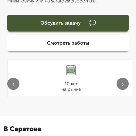
Никитовичу или на saratov@elsodom.ru.
Обсудить задачу
Смотреть работы
‹
›
10 лет
на рынке
В Саратове