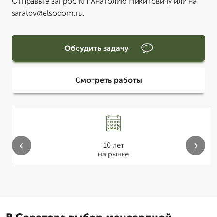
Отправьте запрос КП Анатолию Никитовичу или на
saratov@elsodom.ru.
Обсудить задачу
Смотреть работы
‹
›
10 лет
на рынке