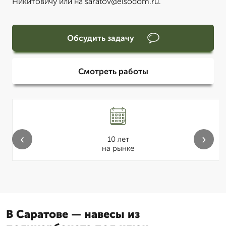
Никитовичу или на saratov@elsodom.ru.
Обсудить задачу
Смотреть работы
‹
›
10 лет
на рынке
В Саратове — навесы из